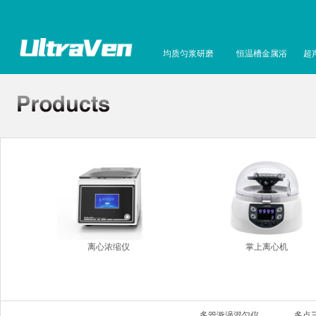
均质匀浆研磨
恒温槽金属浴
超
离心浓缩仪
掌上离心机
多管漩涡混匀仪
多点