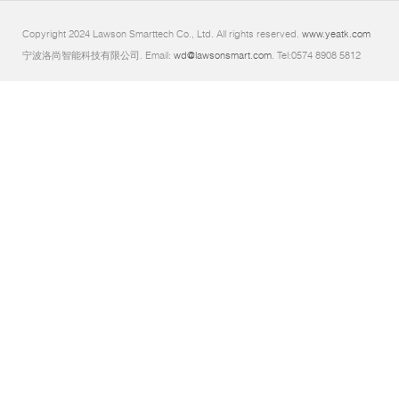
Copyright 2024 Lawson Smarttech Co., Ltd. All rights reserved.
www.yeatk.com
宁波洛尚智能科技有限公司. Email:
wd@lawsonsmart.com
. Tel:0574 8908 5812