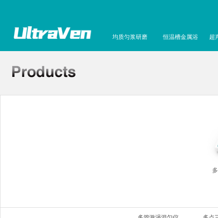
均质匀浆研磨
恒温槽金属浴
超
多
多管漩涡混匀仪
多点